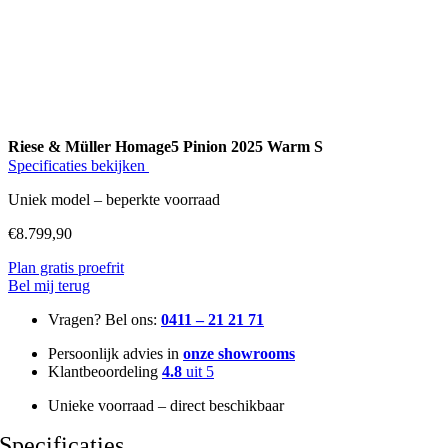
Riese & Müller Homage5 Pinion 2025 Warm S
Specificaties bekijken
Uniek model – beperkte voorraad
€
8.799,90
Plan gratis proefrit
Bel mij terug
Vragen? Bel ons:
0411 – 21 21 71
Persoonlijk advies in
onze showrooms
Klantbeoordeling
4.8
uit 5
Unieke voorraad – direct beschikbaar
Specificaties