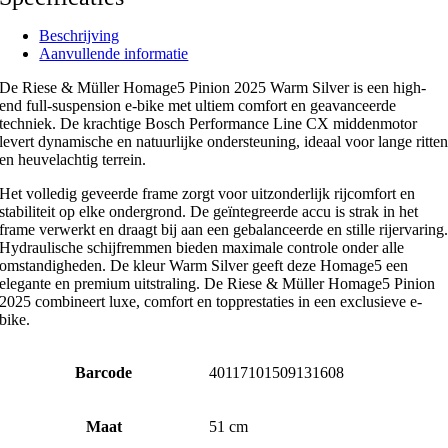
Beschrijving
Aanvullende informatie
De Riese & Müller Homage5 Pinion 2025 Warm Silver is een high-
end full-suspension e-bike met ultiem comfort en geavanceerde
techniek. De krachtige Bosch Performance Line CX middenmotor
levert dynamische en natuurlijke ondersteuning, ideaal voor lange ritte
en heuvelachtig terrein.
Het volledig geveerde frame zorgt voor uitzonderlijk rijcomfort en
stabiliteit op elke ondergrond. De geïntegreerde accu is strak in het
frame verwerkt en draagt bij aan een gebalanceerde en stille rijervaring
Hydraulische schijfremmen bieden maximale controle onder alle
omstandigheden. De kleur Warm Silver geeft deze Homage5 een
elegante en premium uitstraling. De Riese & Müller Homage5 Pinion
2025 combineert luxe, comfort en topprestaties in een exclusieve e-
bike.
Barcode
40117101509131608
Maat
51 cm