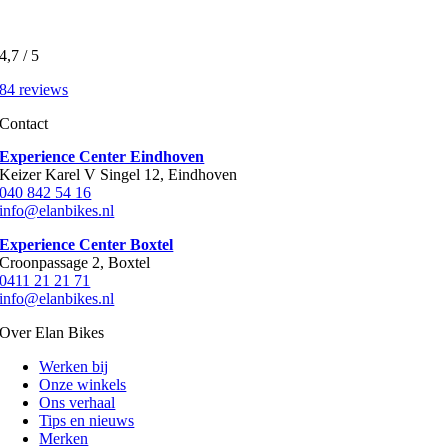
4,7
/
5
84 reviews
Contact
Experience Center Eindhoven
Keizer Karel V Singel 12, Eindhoven
040 842 54 16
info@elanbikes.nl
Experience Center Boxtel
Croonpassage 2, Boxtel
0411 21 21 71
info@elanbikes.nl
Over Elan Bikes
Werken bij
Onze winkels
Ons verhaal
Tips en nieuws
Merken