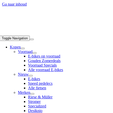
Ga naar inhoud
Toggle Navigation
Kopen
Voorraad
E-bikes op voorraad
Gouden Zomerdeals
Voorraad Specials
Alle voorraad E-bikes
Nieuw
E-bikes
Speed pedelecs
Alle fietsen
Merken
Riese & Müller
Stromer
Specialized
Desiknio